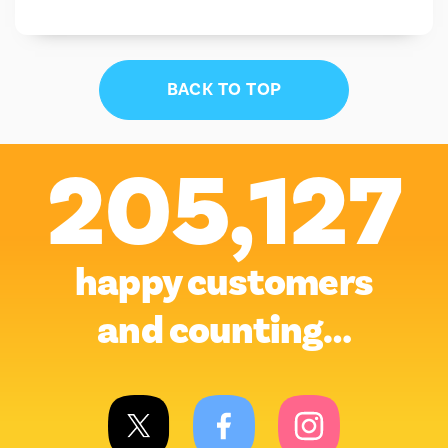
BACK TO TOP
205,127
happy customers
and counting…