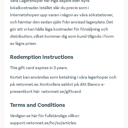
Våra Lagershopar har inga säljare eller dyra
lokalkostnader. Istället slår du precis som i
Internetshopen upp varan i någon av våra sökstationer,
och hämtar den sedan själv från anvisad lagerplats. Det
gör att vi kan hålla låga kostnader för försäljning och
distribution, vilket kommer dig som kund tillgodo i form
av lägre priser.
Redemption Instructions
This gift card expires in 3 years.
Kortet kan användas som betalning i våra lagerhopar och
på
netonnet.se
. Kontrollera saldot på ditt Bianco e-
presentkort här:
netonnet.se/giftcard
.
Terms and Conditions
Vänligen se här för fullständiga villkor:
support.netonnet.se/hc/sv/articles
.