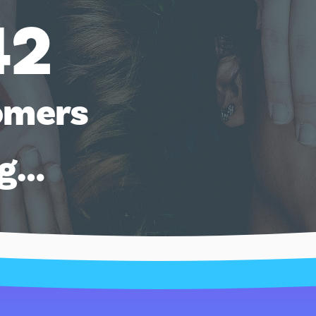
42
omers
ng…