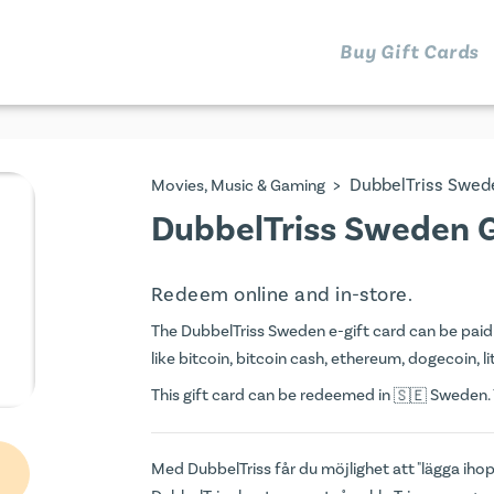
Buy Gift Cards
>
DubbelTriss Swed
Movies, Music & Gaming
DubbelTriss Sweden G
Redeem online and in-store.
The DubbelTriss Sweden e-gift card can be paid f
like bitcoin, bitcoin cash, ethereum, dogecoin, li
This gift card can be redeemed in
Sweden. Y
Med DubbelTriss får du möjlighet att "lägga ihop" 