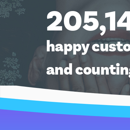
205,1
happy cust
and counti