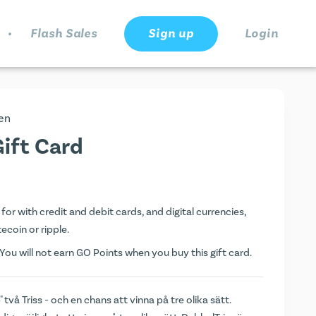
.
Flash Sales
Sign up
Login
en
ift Card
or with credit and debit cards, and digital currencies,
tecoin or ripple.
ou will not earn
GO Points
when you buy this gift card.
två Triss - och en chans att vinna på tre olika sätt.