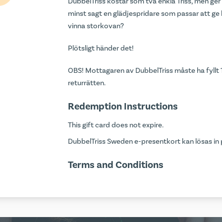
DubbelTriss kostar som två enkla Triss, men ger d
minst sagt en glädjespridare som passar att ge bor
vinna storkovan?
Plötsligt händer det!
OBS! Mottagaren av DubbelTriss måste ha fyllt 1
returrätten.
Redemption Instructions
This gift card does not expire.
DubbelTriss Sweden e-presentkort kan lösas in
Terms and Conditions