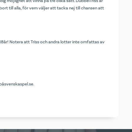
ig möjlighet att vinna på tre olika sätt. DubbelTriss är
t till alla, för vem väljer att tacka nej till chansen att
8år! Notera att Triss och andra lotter inte omfattas av
påsvenskaspel.se
.