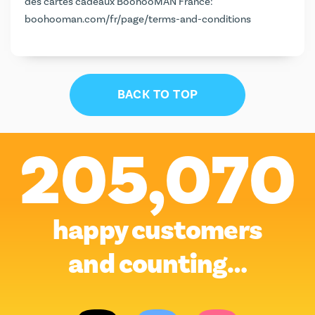
des cartes cadeaux BoohooMAN France:
boohooman.com/fr/page/terms-and-conditions
BACK TO TOP
205,070
happy customers
and counting…