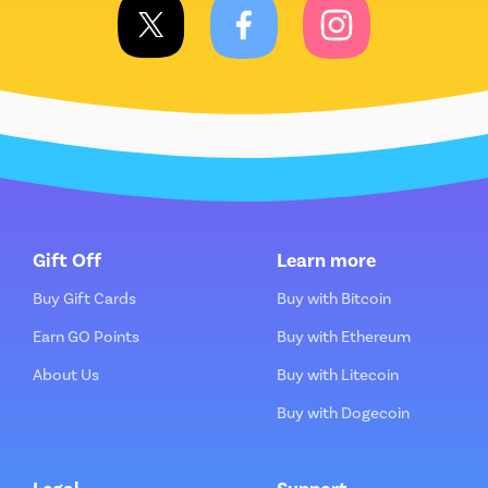
Gift Off
Learn more
Buy Gift Cards
Buy with Bitcoin
Earn GO Points
Buy with Ethereum
About Us
Buy with Litecoin
Buy with Dogecoin